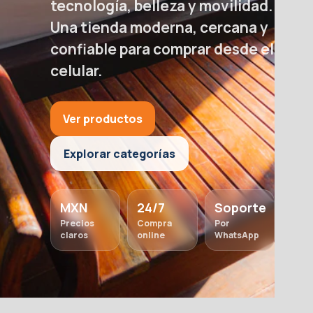
tecnología, belleza y movilidad.
Claro
Seguro
Rápido
Una tienda moderna, cercana y
Información
Checkout
Menos
confiable para comprar desde el
visible
confiable
fricción
celular.
Ver productos
Explorar categorías
Ver productos
Hablar por WhatsApp
MXN
24/7
Soporte
Precios
Compra
Por
claros
online
WhatsApp
Apoyo
Entrega
Compra
Atención
Rastreable
Fácil en
cercana
móvil