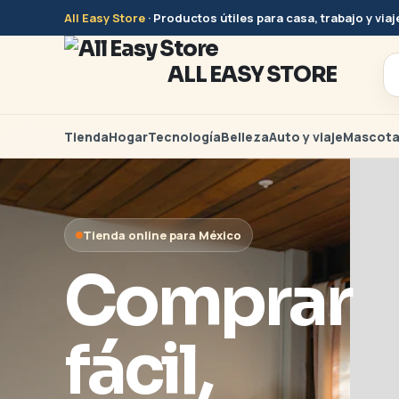
All Easy Store
· Productos útiles para casa, trabajo y viaj
ALL EASY STORE
Tienda
Hogar
Tecnología
Belleza
Auto y viaje
Mascota
Hogar y tecnología
Tienda online para México
Producto
Comprar
claros
fácil,